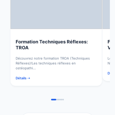
Formation Techniques Réflexes:
For
TROA
Vas
Découvrez notre formation TROA (Techniques
Lors
Réflexes)!Les techniques réflexes en
Nata
ostéopathi...
Déta
Détails ➝