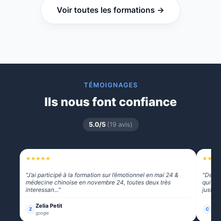
Voir toutes les formations →
TÉMOIGNAGES
Ils nous font confiance
5.0/5
(19 avis)
★
★
★
★
★
★
★
★
"J’ai participé à la formation sur l’émotionnel en mai 24 &
"Des f
médecine chinoise en novembre 24, toutes deux très
qui no
interessan..."
juste ..
Zelia Petit
Cam
Z
C
google
goo