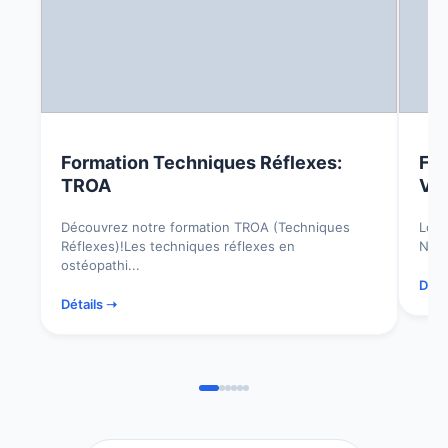
Formation Techniques Réflexes:
For
TROA
Vas
Découvrez notre formation TROA (Techniques
Lors
Réflexes)!Les techniques réflexes en
Nata
ostéopathi...
Déta
Détails ➝