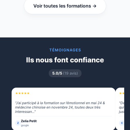
Voir toutes les formations →
TÉMOIGNAGES
Ils nous font confiance
5.0/5
(19 avis)
★
★
★
★
★
★
★
★
"J’ai participé à la formation sur l’émotionnel en mai 24 &
"Des f
médecine chinoise en novembre 24, toutes deux très
qui no
interessan..."
juste ..
Zelia Petit
Cam
Z
C
google
goo