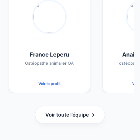
France Leperu
Anais Ro
Ostéopathe animalier OA
ostéopathe ani
Voir le profil
Voir le pr
Voir toute l'équipe →