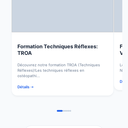
Formation Techniques Réflexes:
For
TROA
Vas
Découvrez notre formation TROA (Techniques
Lors
Réflexes)!Les techniques réflexes en
Nata
ostéopathi...
Déta
Détails ➝